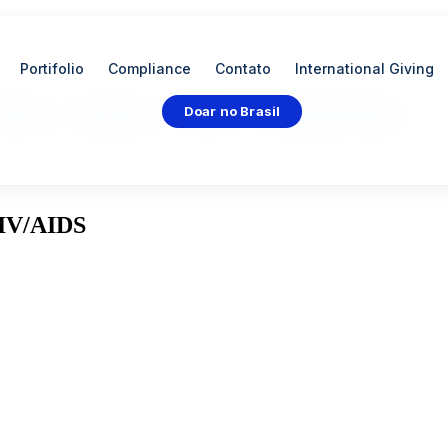
Portifolio
Compliance
Contato
International Giving
Doar no Brasil
rtifolio
Compliance
Contato
International Giving
HIV/AIDS