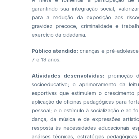
A meta é fomentar a participação de at
garantindo sua integração social, valoriz
para a redução da exposição aos riscos
gravidez precoce, criminalidade e trabalh
exercício da cidadania.
Público atendido:
crianças e pré-adolesce
7 e 13 anos.
Atividades desenvolvidas:
promoção do
socioeducativo; o aprimoramento da leitu
esportivas que estimulem o crescimento ps
aplicação de oficinas pedagógicas para fort
pessoal; e o estímulo à socialização e ao f
dança, da música e de expressões artísti
resposta às necessidades educacionais es
análises técnicas, estratégias pedagógicas