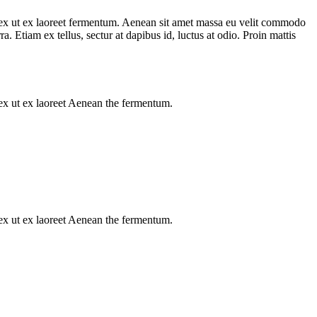
us ex ut ex laoreet fermentum. Aenean sit amet massa eu velit commodo
a. Etiam ex tellus, sectur at dapibus id, luctus at odio. Proin mattis
s ex ut ex laoreet Aenean the fermentum.
s ex ut ex laoreet Aenean the fermentum.