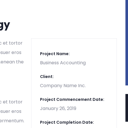
gy
c et tortor
osuer eros
Project Name:
 Aenean the
Business Accounting
Client:
Company Name Inc.
Project Commencement Date:
c et tortor
January 26, 2019
osuer eros
 fermentum.
Project Completion Date: