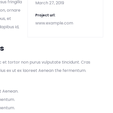
s fringilla
March 27, 2019
non, ornare
Project url:
us, et
www.example.com
dapibus id,
es
ec et tortor non purus vulputate tincidunt. Cras
ius ex ut ex laoreet Aenean the fermentum.
et Aenean.
rmentum.
rmentum.