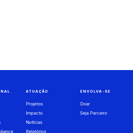
ONAL
ATUAÇÃO
ENVOLVA-SE
Projetos
Doar
Impacto
Seja Parceiro
a
Notícias
liance
Relatórios