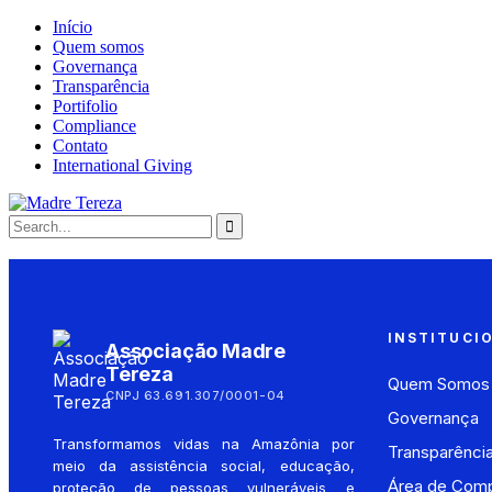
Início
Quem somos
Governança
Transparência
Portifolio
Compliance
Contato
International Giving
INSTITUCI
Associação Madre
Tereza
Quem Somos
CNPJ 63.691.307/0001-04
Governança
Transformamos vidas na Amazônia por
Transparênci
meio da assistência social, educação,
Área de Comp
proteção de pessoas vulneráveis e